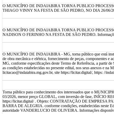
O MUNICÍPIO DE INDAIABIRA TORNA PUBLICO PROCESSO
THIAGO VINNY NA FESTA DE SÃO PEDRO, NO DIA 26/06/2026. Informa
O MUNICÍPIO DE INDAIABIRA TORNA PUBLICO PROCESSO
NADISON O FERINHO NA FESTA DE SÃO PEDRO. Informações disponív
O MUNICÍPIO DE INDAIABIRA - MG, torna público que está instauran
de obra mecânica e elétrica, fornecimento de peças, componentes e ace
MG, conforme especificações deste Termo de Referência, a partir de 9
as condições estabelecidas no presente edital, nos seus anexos e na
licitacao@indaiabira.mg.gov.br, site https://licitar.digital/, https: //ind
Torna público para conhecimento dos interessados que o MUN
03/2026, menor preço GLOBAL, com inversão de fase, INÍCIO R
https://licitar.digital/ . Objeto: CONTRATAÇÃO DE E
BARRA DE ALEGRIA. conforme condições, estabelecidas neste Ed
autoridade VANDERLUCIO DE OLIVEIRA. Informações disponíveis no sit