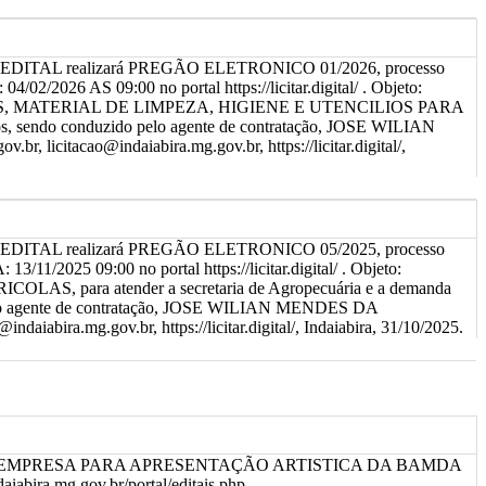
ME EDITAL realizará PREGÃO ELETRONICO 01/2026, processo
26 AS 09:00 no portal https://licitar.digital/ . Objeto:
MATERIAL DE LIMPEZA, HIGIENE E UTENCILIOS PARA
endo conduzido pelo agente de contratação, JOSE WILIAN
itacao@indaiabira.mg.gov.br, https://licitar.digital/,
ME EDITAL realizará PREGÃO ELETRONICO 05/2025, processo
025 09:00 no portal https://licitar.digital/ . Objeto:
a atender a secretaria de Agropecuária e a demanda
do pelo agente de contratação, JOSE WILIAN MENDES DA
ira.mg.gov.br, https://licitar.digital/, Indaiabira, 31/10/2025.
E EMPRESA PARA APRESENTAÇÃO ARTISTICA DA BAMDA
a.mg.gov.br/portal/editais.php,