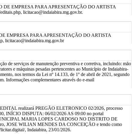
ÇÃO DE EMPRESA PARA APRESENTAÇÃO DO ARTISTA
ais.php, licitacao@indaiabira.mg.gov.br.
O DE EMPRESA PARA APRESENTAÇÃO DO ARTISTA
 licitacao@indaiabira.mg.gov.br
 de serviços de manutenção preventiva e corretiva, incluindo: mão
tratores e máquinas pesadas pertencentes ao Município de Indaiabira-
umento, nos termos da Lei nº 14.133, de 1º de abril de 2021, segundo
ram. Informações complementares através do e-mail
ME EDITAL realizará PREGÃO ELETRONICO 02/2026, processo
, INÍCIO DISPUTA: 06/02/2026 AS 09:00 no portal
A MUNICIPAL MARIA LOPES CARDOSO NO DISTRITO DE
o/pregoeiro, JOSE WILIAN MENDES DA CONCEIÇÃO e tendo como
tar.digital/, Indaiabira, 23/01/2026.