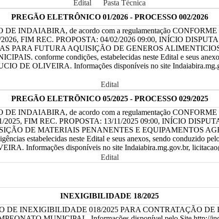
Edital
Pasta Técnica
PREGÃO ELETRÔNICO 01/2026 - PROCESSO 002/2026
ICIPIO DE INDAIABIRA, de acordo com a regulamentação CONFOR
6, FIM REC. PROPOSTA: 04/02/2026 09:00, INÍCIO DISPUTA: 04/02/20
 PARA FUTURA AQUISIÇÃO DE GENEROS ALIMENTICIOS, 
orme condições, estabelecidas neste Edital e seus anexos, s
VEIRA. Informações disponíveis no site Indaiabira.mg.gov.br, lic
Edital
PREGÃO ELETRÕNICO 05/2025 - PROCESSO 029/2025
ICIPIO DE INDAIABIRA, de acordo com a regulamentação CONFOR
25, FIM REC. PROPOSTA: 13/11/2025 09:00, INÍCIO DISPUTA: 13/11/2
DE MATERIAIS PENANENTES E EQUIPAMENTOS AGRICOLAS, par
exigências estabelecidas neste Edital e seus anexos, sendo conduzi
mações disponíveis no site Indaiabira.mg.gov.br, licitacao@indaiab
Edital
INEXIGIBILIDADE 18/2025
O DE INEXIGIBILIDADE 018/2025 PARA CONTRATAÇÃO D
MUNICIPAL. Informações disponível pelo Site http://indaiabir