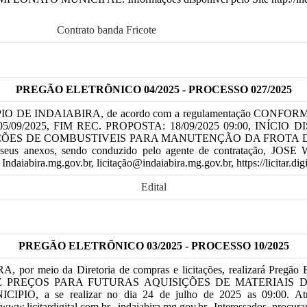
Contrato banda Fricote
PREGÃO ELETRÕNICO 04/2025 - PROCESSO 027/2025
UNICIPIO DE INDAIABIRA, de acordo com a regulamentação CONF
/2025, FIM REC. PROPOSTA: 18/09/2025 09:00, INÍCIO DISPUTA: 1
ES DE COMBUSTIVEIS PARA MANUTENÇÃO DA FROTA DE
ital e seus anexos, sendo conduzido pelo agente de contrataç
ra.mg.gov.br, licitação@indaiabira.mg.gov.br, https://licitar.digita
Edital
PREGÃO ELETRÕNICO 03/2025 - PROCESSO 10/2025
meio da Diretoria de compras e licitações, realizará Pregão Elet
REGISTRO DE PREÇOS PARA FUTURAS AQUISIÇÕES DE MAT
, a se realizar no dia 24 de julho de 2025 as 09:00
es /www.licitardigital.com.br, indaiabira.mg.gov.br. Interessados pro