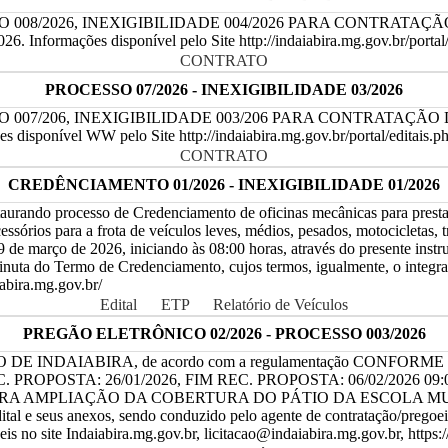
 008/2026, INEXIGIBILIDADE 004/2026 PARA CONTRATA
ções disponível pelo Site http://indaiabira.mg.gov.br/portal/edit
CONTRATO
PROCESSO 07/2026 - INEXIGIBILIDADE 03/2026
 007/206, INEXIGIBILIDADE 003/206 PARA CONTRATAÇÃ
el WW pelo Site http://indaiabira.mg.gov.br/portal/editais.php,
CONTRATO
CREDÊNCIAMENTO 01/2026 - INEXIGIBILIDADE 01/2026
do processo de Credenciamento de oficinas mecânicas para prestação
ssórios para a frota de veículos leves, médios, pesados, motocicletas, 
 de março de 2026, iniciando às 08:00 horas, através do presente instr
 Minuta do Termo de Credenciamento, cujos termos, igualmente, o integ
aiabira.mg.gov.br/
Edital
ETP
Relatório de Veículos
PREGÃO ELETRÔNICO 02/2026 - PROCESSO 003/2026
ICIPIO DE INDAIABIRA, de acordo com a regulamentação CONFOR
EC. PROPOSTA: 26/01/2026, FIM REC. PROPOSTA: 06/02/2026 09:00
MPRESA PARA AMPLIAÇÃO DA COBERTURA DO PÁTIO DA ESCOL
ital e seus anexos, sendo conduzido pelo agente de contrataçã
e Indaiabira.mg.gov.br, licitacao@indaiabira.mg.gov.br, https://lici