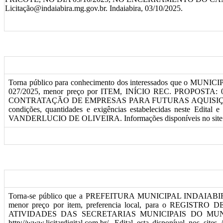
Licitação@indaiabira.mg.gov.br. Indaiabira, 03/10/2025.
Torna público para conhecimento dos interessados que o M
027/2025, menor preço por ITEM, INÍCIO REC. PROPOSTA: 05/09
CONTRATAÇÃO DE EMPRESAS PARA FUTURAS AQUISIÇÕ
condições, quantidades e exigências estabelecidas neste Ed
VANDERLUCIO DE OLIVEIRA. Informações disponíveis no site Indaiabi
Torna-se público que a PREFEITURA MUNICIPAL INDAIABIRA, por 
menor preço por item, preferencia local, para o 
ATIVIDADES DAS SECRETARIAS MUNICIPAIS DO MUNICIPIO
http://www.licitardigital.com.br/, Edital esta disponível nos sit