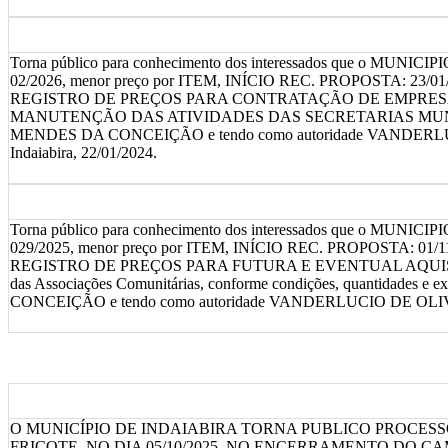
Torna público para conhecimento dos interessados que o MUN
02/2026, menor preço por ITEM, INÍCIO REC. PROPOSTA: 23/01/202
REGISTRO DE PREÇOS PARA CONTRATAÇÃO DE EMPRESAS
MANUTENÇÃO DAS ATIVIDADES DAS SECRETARIAS MUNICIPAIS. conf
MENDES DA CONCEIÇÃO e tendo como autoridade VANDERLUCIO DE OLI
Indaiabira, 22/01/2024.
Torna público para conhecimento dos interessados que o MUN
029/2025, menor preço por ITEM, INÍCIO REC. PROPOSTA: 01/11/20
REGISTRO DE PREÇOS PARA FUTURA E EVENTUAL AQUISIÇÃO 
das Associações Comunitárias, conforme condições, quantidades e 
CONCEIÇÃO e tendo como autoridade VANDERLUCIO DE OLIVEIRA. Infor
O MUNICÍPIO DE INDAIABIRA TORNA PUBLICO PROCESS
FRICOTE, NO DIA 05/10/2025, NO ENCERRAMENTO DO CAMPEONATO 